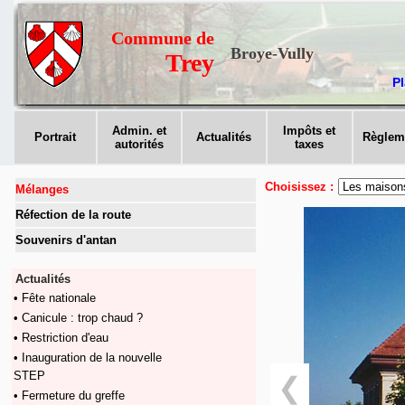
Commune de
Broye-Vully
Trey
Pl
Admin. et
Impôts et
Portrait
Actualités
Règlem
autorités
taxes
Choisissez :
Mélanges
Réfection de la route
Souvenirs d'antan
Actualités
• Fête nationale
• Canicule : trop chaud ?
• Restriction d'eau
• Inauguration de la nouvelle
STEP
❮
• Fermeture du greffe