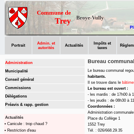
Commune de
Broye-Vully
Trey
Pl
Admin. et
Impôts et
Portrait
Actualités
Règlem
autorités
taxes
Bureau communa
Administration
Le bureau communal rego
Municipalité
habitants.
Conseil général
Il se trouve dans le
bâtime
Commissions
Le bureau est ouvert :
- les mardis : de 17h00 à 
Délégations
- les jeudis : de 08h30 à 1
Préavis & rapp. gestion
Coordonnées :
Administration communale
Actualités
Place du Collège 1
• Canicule : trop chaud ?
1552 Trey
• Restriction d'eau
Tél. : 026/668.29.35