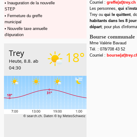
Courriel :
greffe(at)trey.ch
• Inauguration de la nouvelle
Les personnes,
qui s'inst
STEP
Trey ou
qui le quittent
, d
• Fermeture du greffe
habitants dans les 8 jour
municipal
départ
; pour plus d'inform
• Nouvelle taxe annuelle
d'épuration
Bourse communale
Mme Valérie Bavaud
Tél. : 078/708 43 52
Courriel :
bours
e
(at)trey.c