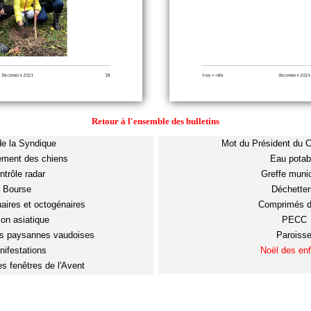
Retour à l'ensemble des bulletins
e la Syndique
Mot du Président du C
ment des chiens
Eau potab
ntrôle radar
Greffe munic
Bourse
Déchetter
ires et octogénaires
Comprimés d
lon asiatique
PECC
es paysannes vaudoises
Paroiss
nifestations
Noël des enf
es fenêtres de l'Avent