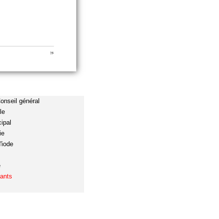
onseil général
le
ipal
ie
'iode
e
ants