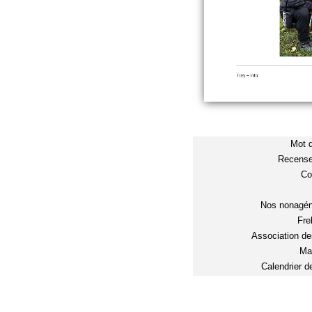
Mot d
Recense
Co
Nos nonagéna
Fre
Association d
Ma
Calendrier d