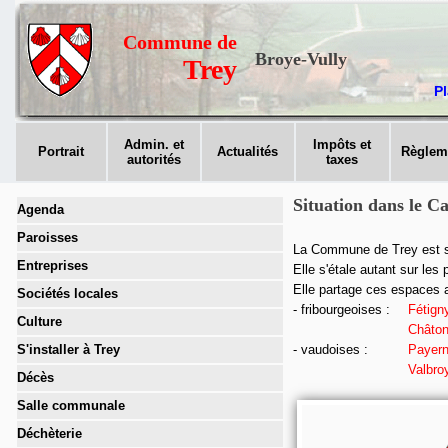
Commune de
Broye-Vully
Trey
Pl
Admin. et
Impôts et
Portrait
Actualités
Règlem
autorités
taxes
Situation dans le C
Agenda
Paroisses
La Commune de Trey est sit
Entreprises
Elle s'étale autant sur le
Elle partage ces espaces 
Sociétés locales
- fribourgeoises :
Fétign
Culture
Châto
S'installer à Trey
- vaudoises :
Payer
Valbro
Décès
Salle communale
Déchèterie