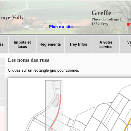
Greffe
roye-Vully
Place du Collège 1
Té
1552 Trey
gr
Plan du site
Impôts et
A votre
Vi
és
Règlements
Trey Infos
taxes
service
Les noms des rues
Cliquez sur un rectangle gris pour zoomer.