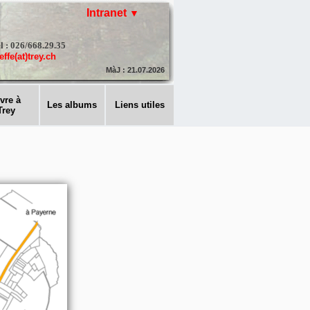
Intranet
l : 026/668.29.35
effe(at)trey.ch
MàJ : 21.07.2026
vre à
Les albums
Liens utiles
Trey